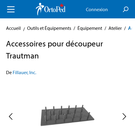
enu principal
Connexion
Accueil
Outils et Équipements
/
Équipement
/
Atelier
/
Acc
Accessoires pour découpeur
Trautman
De
Fillauer, Inc.
Skip image gallery