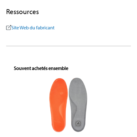
Ressources
Site Web du fabricant
Skip product gallery
Souvent achetés ensemble