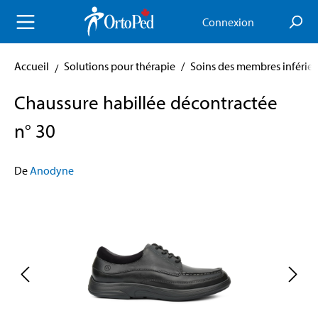
enu principal
Connexion
Accueil
Solutions pour thérapie
/
Soins des membres inférieu
Chaussure habillée décontractée
n° 30
De
Anodyne
Skip image gallery