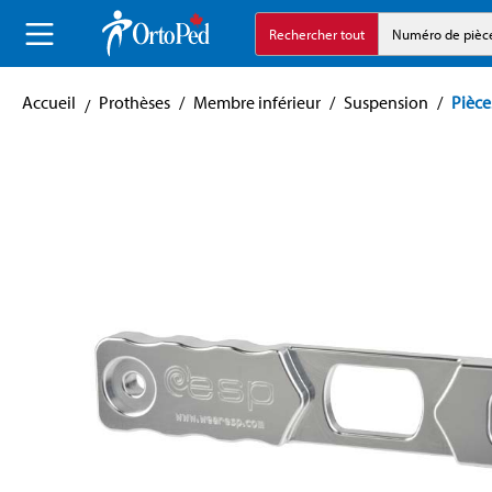
echerche
Aller à la navigation principale
Rechercher tout
Numéro de pièc
Accueil
Prothèses
/
Membre inférieur
/
Suspension
/
Pièce
Skip image gallery