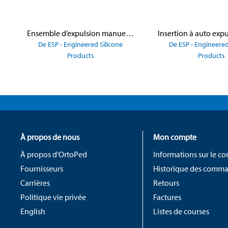
Ensemble d’expulsion manuelle Lyn ValveMD RV avec bouton poussoir
De ESP - Engineered Silicone
De ESP - Engineered
Products
Products
À propos de nous
Mon compte
À propos d'OrtoPed
Informations sur le c
Fournisseurs
Historique des comm
Carrières
Retours
Politique vie privée
Factures
English
Listes de courses