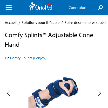
enu principal
Connexion
Accueil
Solutions pour thérapie
/
Soins des membres supérie
Comfy Splints™ Adjustable Cone
Hand
De
Comfy Splints (Lenjoy)
Skip image gallery