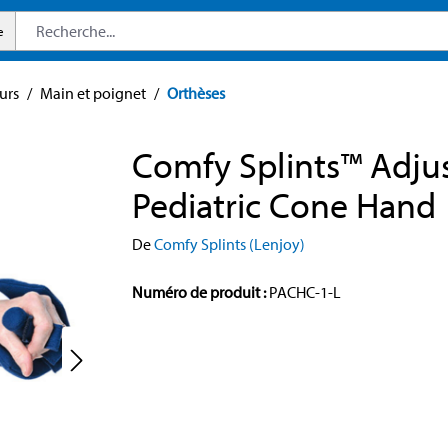
e
urs
/
Main et poignet
/
Orthèses
Comfy Splints™ Adju
Pediatric Cone Hand
De
Comfy Splints (Lenjoy)
Numéro de produit :
PACHC-1-L