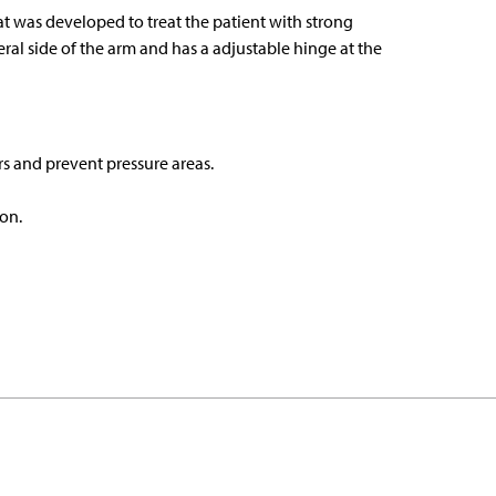
t was developed to treat the patient with strong
teral side of the arm and has a adjustable hinge at the
rs and prevent pressure areas.
ion.