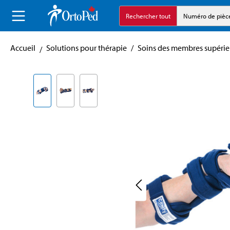
echerche
Aller à la navigation principale
Rechercher tout
Numéro de pièc
Accueil
Solutions pour thérapie
/
Soins des membres supérie
Skip image gallery