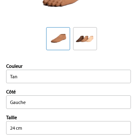
Couleur
Tan
Côté
Gauche
Taille
24 cm