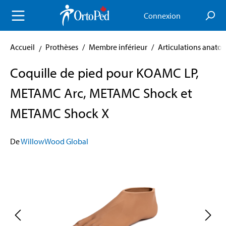
enu principal
Connexion
Accueil
Prothèses
/
Membre inférieur
/
Articulations anato
Coquille de pied pour KOAMC LP,
METAMC Arc, METAMC Shock et
METAMC Shock X
De
WillowWood Global
Skip image gallery