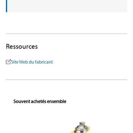
Ressources
Site Web du fabricant
Skip product gallery
Souvent achetés ensemble