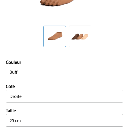
Couleur
Buff
Côté
Droite
Taille
25 cm