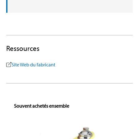
Ressources
Site Web du fabricant
Skip product gallery
Souvent achetés ensemble