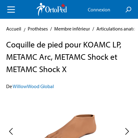
enu principal
Connexion
Accueil
Prothèses
/
Membre inférieur
/
Articulations anato
Coquille de pied pour KOAMC LP,
METAMC Arc, METAMC Shock et
METAMC Shock X
De
WillowWood Global
Skip image gallery