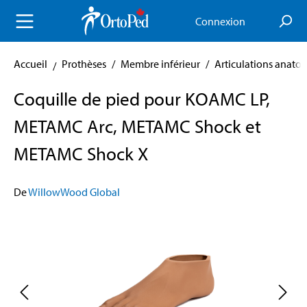
enu principal
Connexion
Accueil
Prothèses
/
Membre inférieur
/
Articulations anato
Coquille de pied pour KOAMC LP,
METAMC Arc, METAMC Shock et
METAMC Shock X
De
WillowWood Global
Skip image gallery