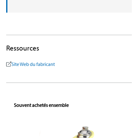
Ressources
Site Web du fabricant
Skip product gallery
Souvent achetés ensemble