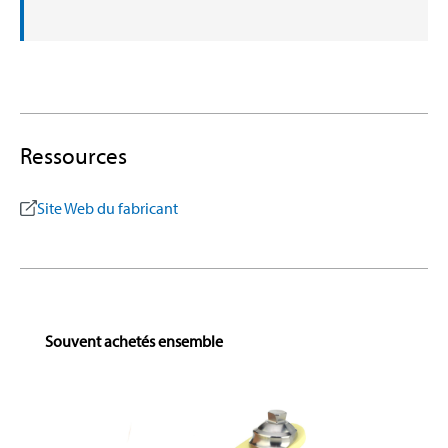
Ressources
Site Web du fabricant
Skip product gallery
Souvent achetés ensemble