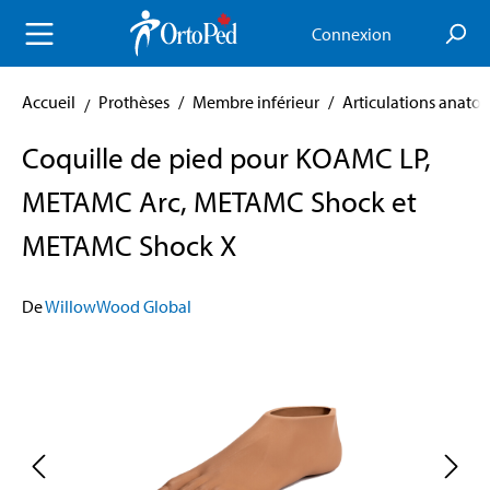
enu principal
Connexion
Accueil
Prothèses
/
Membre inférieur
/
Articulations anato
Coquille de pied pour KOAMC LP,
METAMC Arc, METAMC Shock et
METAMC Shock X
De
WillowWood Global
Skip image gallery