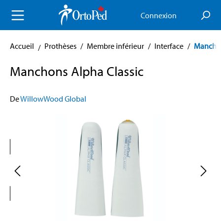
enu principal
Connexion
Accueil
Prothèses
/
Membre inférieur
/
Interface
/
Mancho
Manchons Alpha Classic
De
WillowWood Global
Skip image gallery