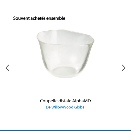
Skip product gallery
Souvent achetés ensemble
Coupelle distale AlphaMD
De WillowWood Global