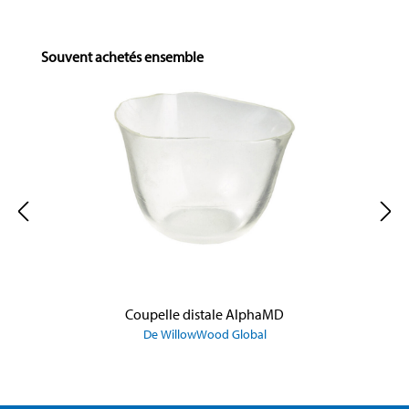
Skip product gallery
Souvent achetés ensemble
Coupelle distale AlphaMD
De WillowWood Global