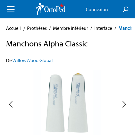
enu principal
Connexion
Accueil
Prothèses
/
Membre inférieur
/
Interface
/
Mancho
Manchons Alpha Classic
De
WillowWood Global
Skip image gallery