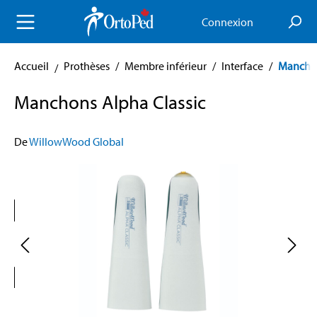
enu principal
Connexion
Accueil
Prothèses
/
Membre inférieur
/
Interface
/
Mancho
Manchons Alpha Classic
De
WillowWood Global
Skip image gallery