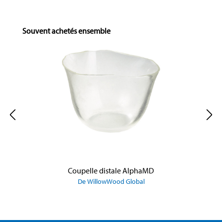
Skip product gallery
Souvent achetés ensemble
Coupelle distale AlphaMD
De WillowWood Global