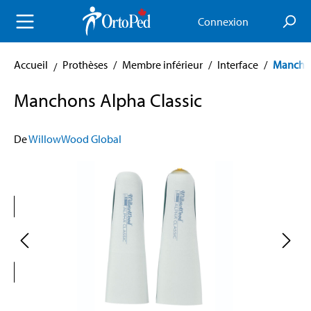
enu principal
Connexion
Accueil
Prothèses
/
Membre inférieur
/
Interface
/
Mancho
Manchons Alpha Classic
De
WillowWood Global
Skip image gallery