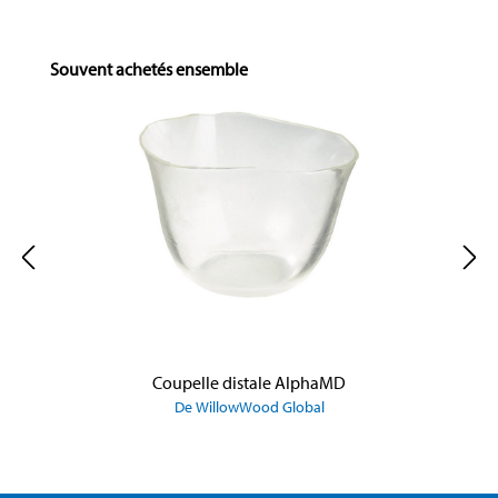
Skip product gallery
Souvent achetés ensemble
Coupelle distale AlphaMD
De WillowWood Global