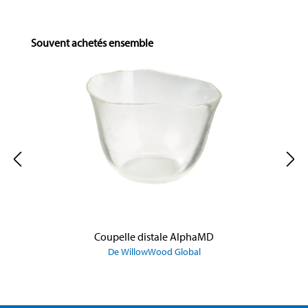
Skip product gallery
Souvent achetés ensemble
Coupelle distale AlphaMD
De WillowWood Global