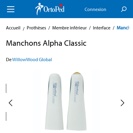
enu principal
Connexion
Accueil
Prothèses
/
Membre inférieur
/
Interface
/
Mancho
Manchons Alpha Classic
De
WillowWood Global
Skip image gallery