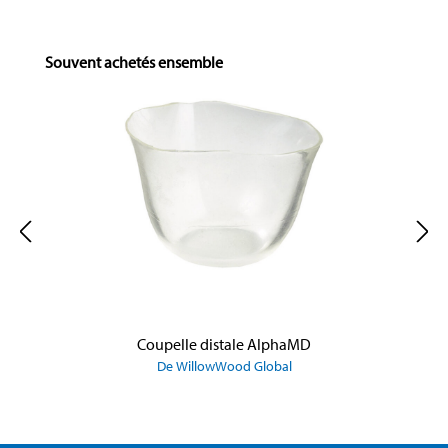
Skip product gallery
Souvent achetés ensemble
Coupelle distale AlphaMD
De WillowWood Global