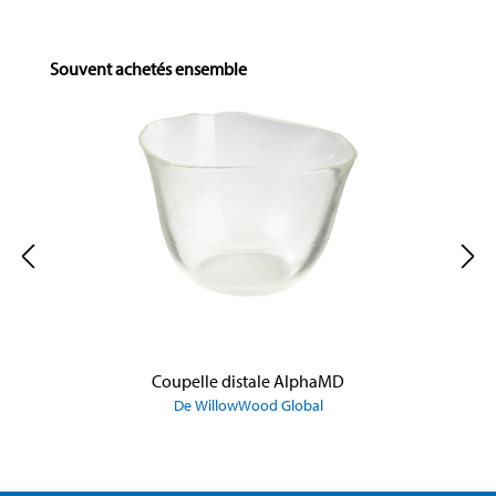
Skip product gallery
Souvent achetés ensemble
Coupelle distale AlphaMD
De WillowWood Global