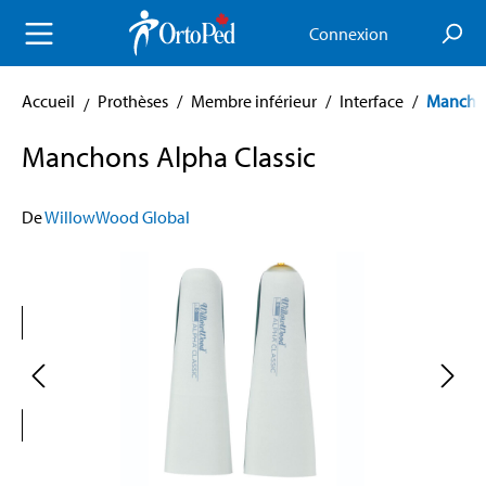
enu principal
Connexion
Accueil
Prothèses
/
Membre inférieur
/
Interface
/
Mancho
Manchons Alpha Classic
De
WillowWood Global
Skip image gallery