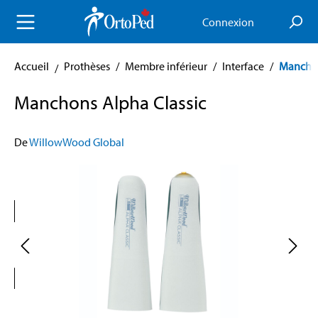
enu principal
Connexion
Accueil
Prothèses
/
Membre inférieur
/
Interface
/
Mancho
Manchons Alpha Classic
De
WillowWood Global
Skip image gallery