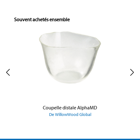
Skip product gallery
Souvent achetés ensemble
Coupelle distale AlphaMD
De WillowWood Global