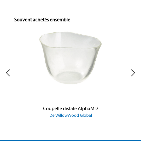
Skip product gallery
Souvent achetés ensemble
Coupelle distale AlphaMD
De WillowWood Global