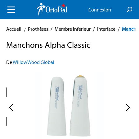
enu principal
Connexion
Accueil
Prothèses
/
Membre inférieur
/
Interface
/
Mancho
Manchons Alpha Classic
De
WillowWood Global
Skip image gallery