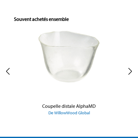
Skip product gallery
Souvent achetés ensemble
Coupelle distale AlphaMD
De WillowWood Global