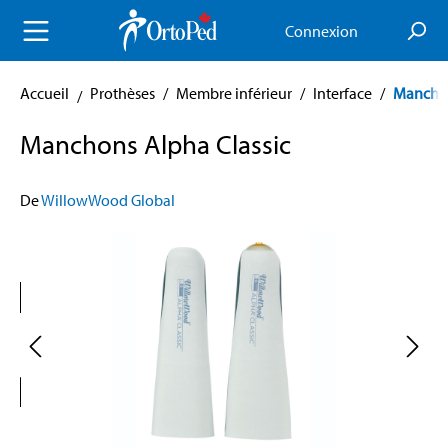
enu principal
Connexion
Accueil
Prothèses
/
Membre inférieur
/
Interface
/
Mancho
Manchons Alpha Classic
De
WillowWood Global
Skip image gallery