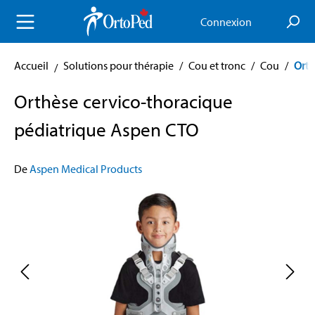
enu principal
Connexion
Accueil
Solutions pour thérapie
/
Cou et tronc
/
Cou
/
Orth
Orthèse cervico-thoracique
pédiatrique Aspen CTO
De
Aspen Medical Products
Skip image gallery