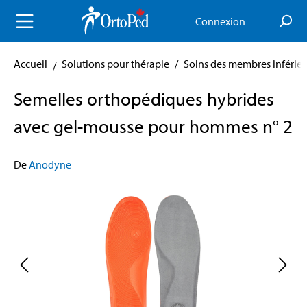
enu principal
Connexion
Accueil
Solutions pour thérapie
/
Soins des membres inférieu
Semelles orthopédiques hybrides
avec gel-mousse pour hommes n° 2
De
Anodyne
Skip image gallery