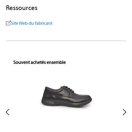
Ressources
Site Web du fabricant
Skip product gallery
Souvent achetés ensemble