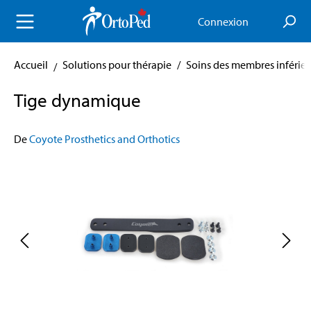
enu principal
Connexion
Accueil
Solutions pour thérapie
/
Soins des membres inférieu
Tige dynamique
De
Coyote Prosthetics and Orthotics
Skip image gallery