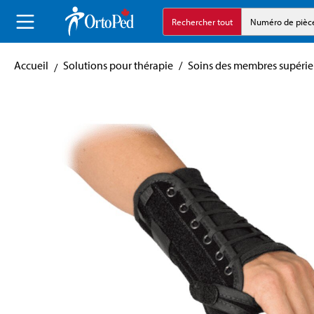
echerche
Aller à la navigation principale
Rechercher tout
Numéro de pièc
Accueil
Solutions pour thérapie
/
Soins des membres supérie
Skip image gallery