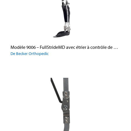
Modèle 9006 – FullStrideMD avec étrier à contrôle de phase d’appui et GX Assist
De Becker Orthopedic