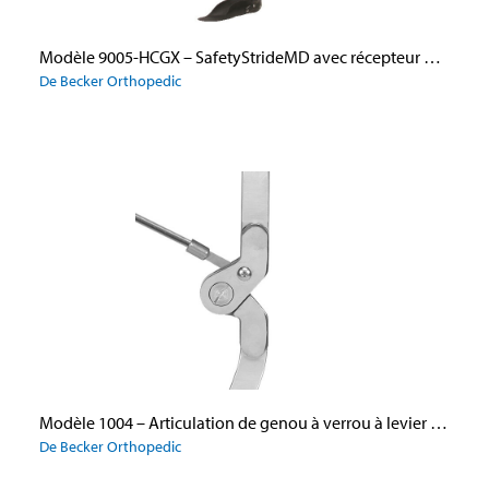
Modèle 9005-HCGX – SafetyStrideMD avec récepteur de câble au talon et GX-Assist
De Becker Orthopedic
Modèle 1004 – Articulation de genou à verrou à levier avec décalage postérieur
De Becker Orthopedic