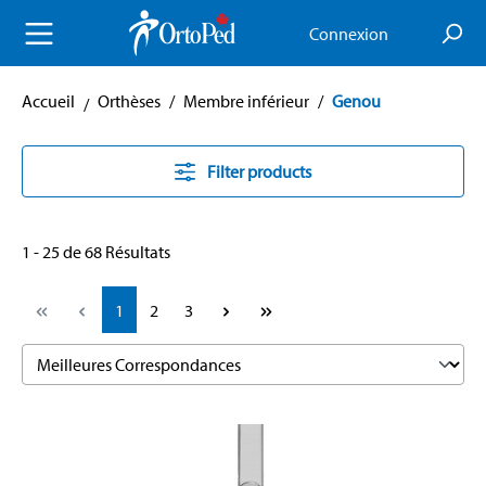
enu principal
Connexion
Accueil
Orthèses
/
Membre inférieur
/
Genou
Filter products
1 - 25 de 68 Résultats
Page
Page
Page
1
2
3