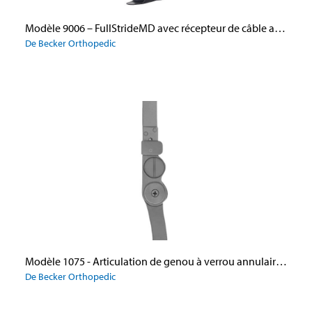
Modèle 9006 – FullStrideMD avec récepteur de câble au talon et GX Assist
De Becker Orthopedic
Modèle 1075 - Articulation de genou à verrou annulaire à extension réglable avec palier de poussée en aluminium
De Becker Orthopedic