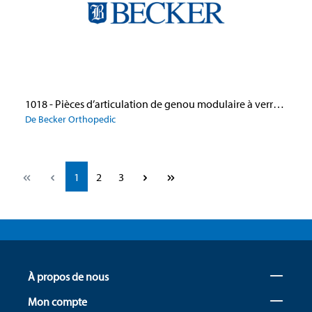
1018 - Pièces d’articulation de genou modulaire à verrou à cliquet
De Becker Orthopedic
Page
Page
Page
1
2
3
À propos de nous
Mon compte