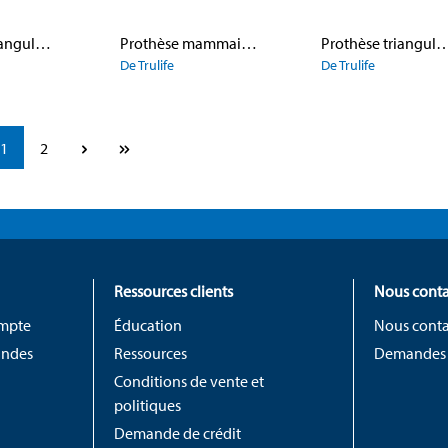
Prothèse triangulaire en silicone 472 Silk Triangle Plus
Prothèse mammaire 503 A Supreme
Prothèse triangulaire en mousse 611
De Trulife
De Trulife
Page
Page
1
2
Ressources clients
Nous conta
ompte
Éducation
Nous conta
andes
Ressources
Demandes
Conditions de vente et
politiques
Demande de crédit