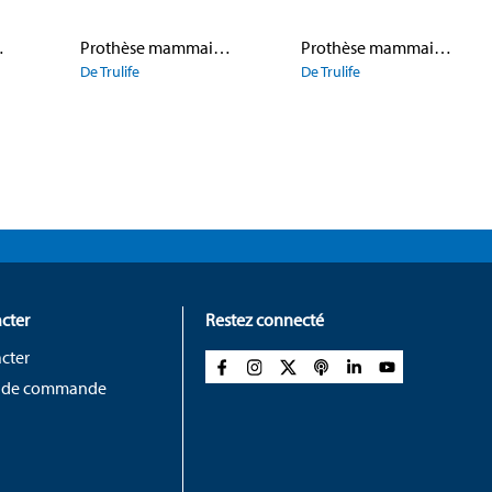
 Tri-Leisure
Prothèse mammaire 905 Dual Layer Cool Triangle
Prothèse mammaire 508 Symphony
De Trulife
De Trulife
cter
Restez connecté
cter
 de commande