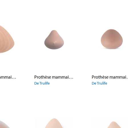
Prothèse mammaire 495 Bodicool Wave Triangle
Prothèse mammaire 485 Silk Curve
Prothèse mamm
De Trulife
De Trulife