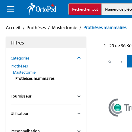
echerche
Aller à la navigation principale
Rechercher tout
Numéro de pièc
Accueil
Prothèses
/
Mastectomie
/
Prothèses mammaires
Filtres
1 - 25 de 36 Ré
Catégories
Prothèses
Mastectomie
Prothèses mammaires
Fournisseur
Utilisateur
Personnalisation