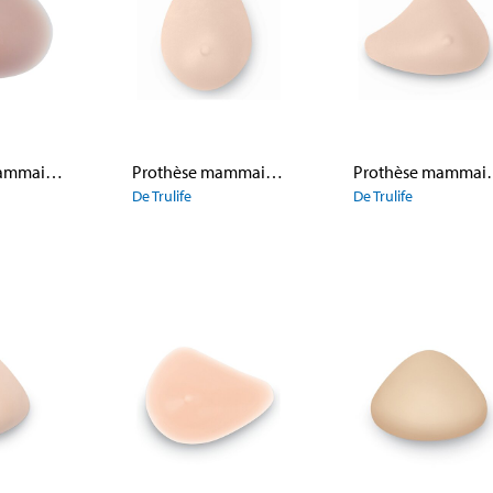
Prothèse mammaire 101 Impressions II
Prothèse mammaire 472 Silk Teardrop
Prothèse mam
De Trulife
De Trulife