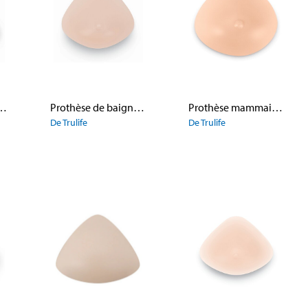
maire 478 Silk Xtend
Prothèse de baignade 641 Tropez
Prothèse mammaire 481 Silk Ultima Triangle
De Trulife
De Trulife