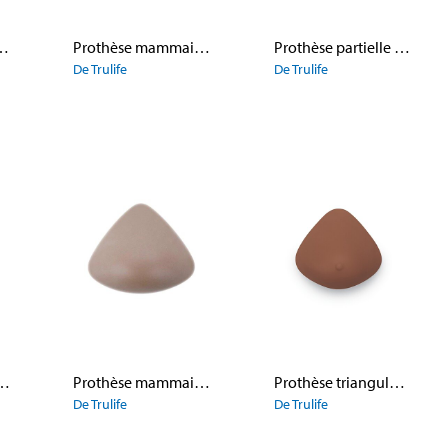
tielle Silk Lite
Prothèse mammaire 475 Silk A Supreme
Prothèse partielle 531 Teardrop Partial
De Trulife
De Trulife
maire 509 E Supreme
Prothèse mammaire 915 Dual Layer Cool Triangle, ton foncé
Prothèse triangulaire symétrique en silicone Silk 483 Encore Triangle
De Trulife
De Trulife