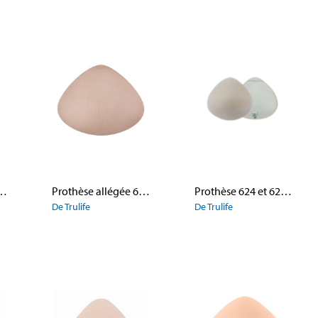
aire 151 Sublime Aris
Prothèse allégée 607 FirstFit
Prothèse 624 et 625 Luna Tri
De Trulife
De Trulife