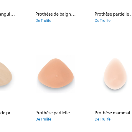
Prothèse triangulaire en silicone 471 Silk Triangle
Prothèse de baignade 630 ActiveFlow
Prothèse par
De Trulife
De Trulife
Enveloppes de prothèses mammaires
Prothèse partielle 533 Triangle Partial
Prothèse mam
De Trulife
De Trulife