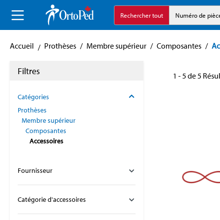
echerche
Aller à la navigation principale
Rechercher tout
Numéro de pièc
Accueil
Prothèses
/
Membre supérieur
/
Composantes
/
Ac
Filtres
1 - 5 de 5 Résu
Catégories
Prothèses
Membre supérieur
Composantes
Accessoires
Fournisseur
Catégorie d'accessoires