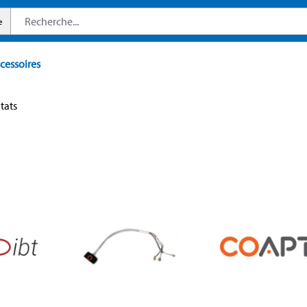
e
cessoires
ltats