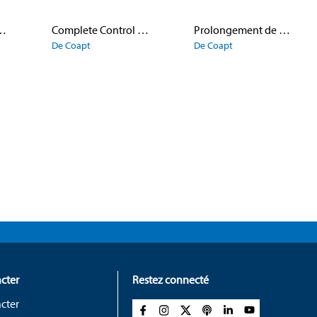
dispositif terminal
Complete Control GEN2 Sys Controller
Prolongement de garantie
De Coapt
De Coapt
cter
Restez connecté
cter