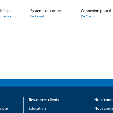
Garantie limitée prolongée Glide
Système de connexion d’interfaces
Connexion pour 
iomedical
De Coapt
De Coapt
Ressources clients
Nous conta
ompte
Éducation
Nous conta