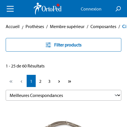
enu principal
Connexion
Accueil
Prothèses
/
Membre supérieur
/
Composantes
/
Câ
Filter products
1 - 25 de 60 Résultats
Page
Page
Page
1
2
3