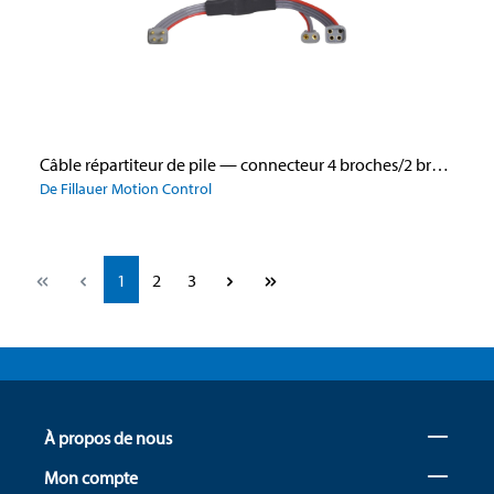
Câble répartiteur de pile — connecteur 4 broches/2 broches
De Fillauer Motion Control
Page
Page
Page
1
2
3
À propos de nous
Mon compte