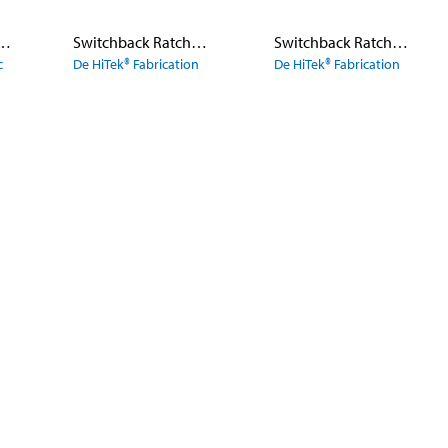
ulation de genou modulaire à verrou à cliquet
Switchback Ratchet Lock Joint Spring and T-Nut
Switchback Ratchet Lock Joint Ball Bearing and Screw
c
De HiTek® Fabrication
De HiTek® Fabrication