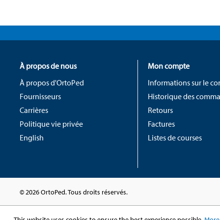
À propos de nous
Mon compte
À propos d'OrtoPed
Informations sur le c
Fournisseurs
Historique des comm
Carrières
Retours
Politique vie privée
Factures
English
Listes de courses
© 2026 OrtoPed. Tous droits réservés.
This website uses cookies to ensure the best experience possible.
More 