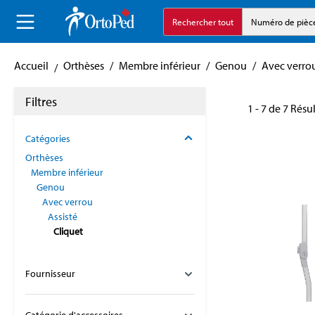
echerche
Aller à la navigation principale
Rechercher tout
Numéro de pièc
Accueil
Orthèses
/
Membre inférieur
/
Genou
/
Avec verro
Filtres
1 - 7 de 7 Résu
Catégories
Orthèses
Membre inférieur
Genou
Avec verrou
Assisté
Cliquet
Fournisseur