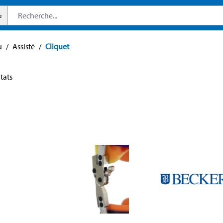
e
u
/
Assisté
/
Cliquet
ltats