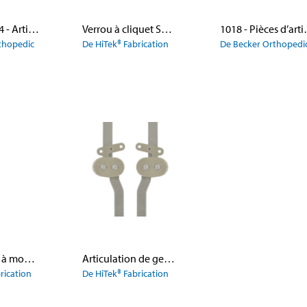
Modèle 1014 - Articulation de genou à verrou à cliquetMC
Verrou à cliquet Switch Back
1018 - Pièces d’artic
thopedic
De HiTek® Fabrication
De Becker Orthopedi
Articulation à mouvement libre Micro-Line
Articulation de genou Micro-Line
rication
De HiTek® Fabrication